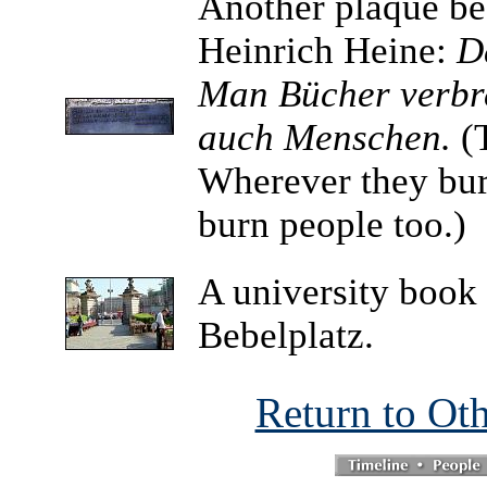
Another plaque be
Heinrich Heine:
D
Man Bücher verbr
auch Menschen.
(T
Wherever they bur
burn people too.)
A university book 
Bebelplatz.
Return to Ot